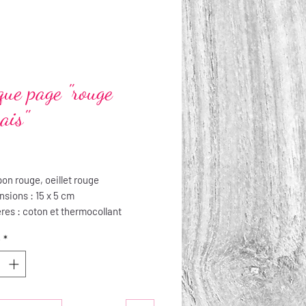
ue page "rouge
ais"
Prix
n rouge, oeillet rouge
sions : 15 x 5 cm
res : coton et thermocollant
tien : lavable à la main, repassable
é
*