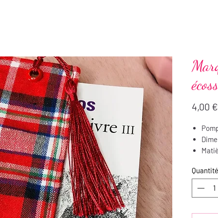
Marq
écoss
4,00 €
Pompo
Dimen
Matiè
Entre
Quantit