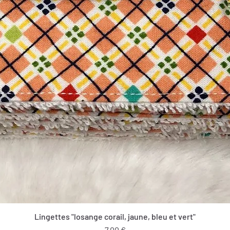
Lingettes "losange corail, jaune, bleu et vert"
Prix
7,00 €