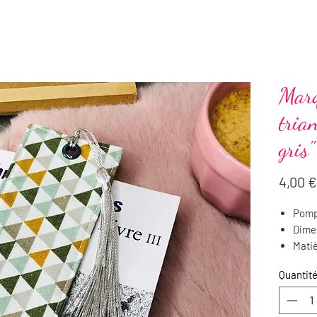
Marq
tria
gris"
4,00 €
Pompo
Dimen
Matiè
Entre
Quantit