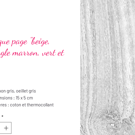
ue page "beige,
ngle marron, vert et
Prix
n gris, oeillet gris
sions : 15 x 5 cm
res : coton et thermocollant
tien : lavable à la main, repassable
é
*