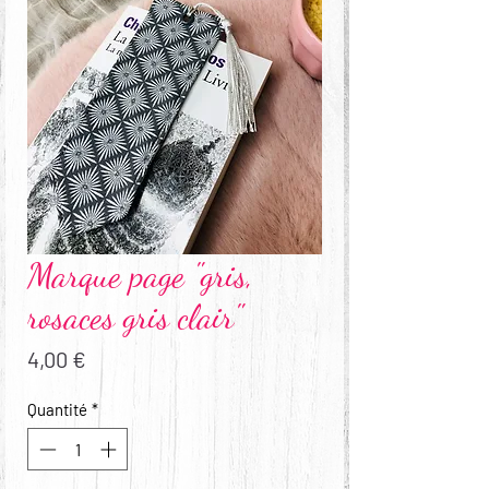
Marque page "gris,
rosaces gris clair"
Prix
4,00 €
Quantité
*