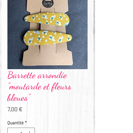
Barrette arrondie
"moutarde et fleurs
bleues"
Prix
7,00 €
Quantité
*