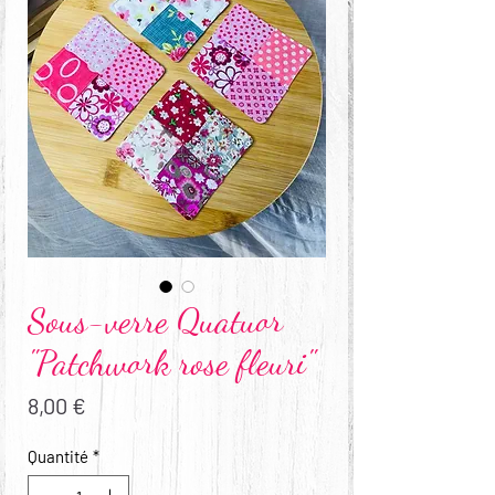
Sous-verre Quatuor
"Patchwork rose fleuri"
Prix
8,00 €
Quantité
*