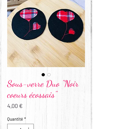
Sous-verre Duo "Noir
coeurs écossais"
Prix
4,00 €
Quantité
*