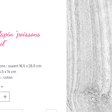
lapin "poissons
il"
Prix
ns : ouvert 16,5 x 26,5 cm
,5 x 14 cm
 : coton
n : lavable jusqu’à 30°, repassable
é
*