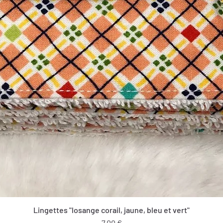
Lingettes "losange corail, jaune, bleu et vert"
Prix
7,00 €