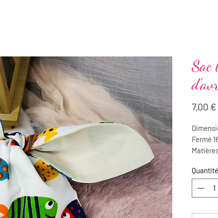
Sac 
d'avr
7,00 €
Dimensio
Fermé 16
Matières
Entretie
Quantit