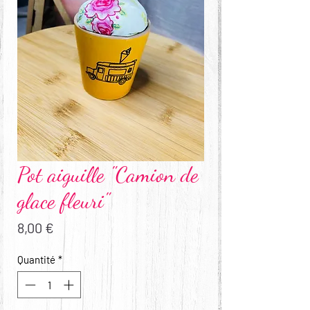
Pot aiguille "Camion de
glace fleuri"
Prix
8,00 €
Quantité
*