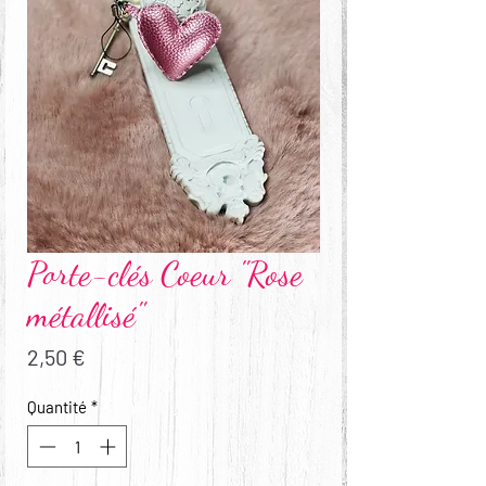
Porte-clés Coeur "Rose
métallisé"
Prix
2,50 €
Quantité
*