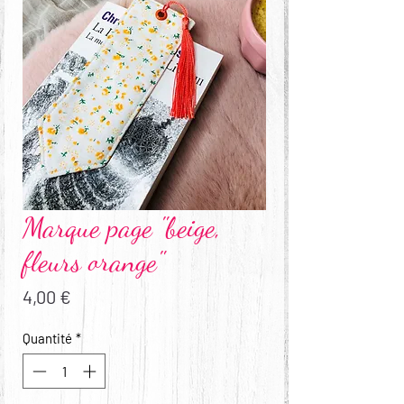
Marque page "beige,
fleurs orange"
Prix
4,00 €
Quantité
*