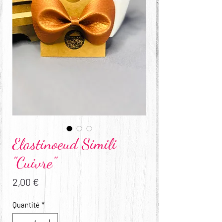
Elastinoeud Simili
"Cuivre"
Prix
2,00 €
Quantité
*