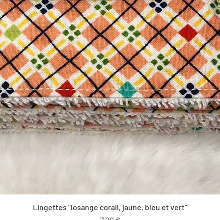
Lingettes "losange corail, jaune, bleu et vert"
Prix
7,00 €