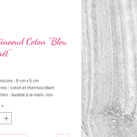
tinoeud Coton "Bleu
rêt"
Prix
sions : 9 cm x 5 cm
res : coton et thermocollant
tien : lavable à la main, non
ssable
é
*