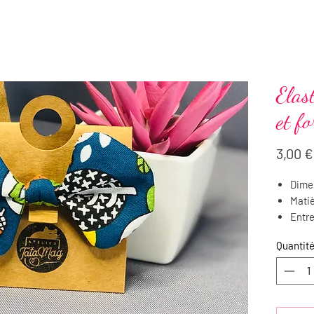
Elas
et fo
3,00 €
Dimen
Matiè
Entre
repa
Quantit