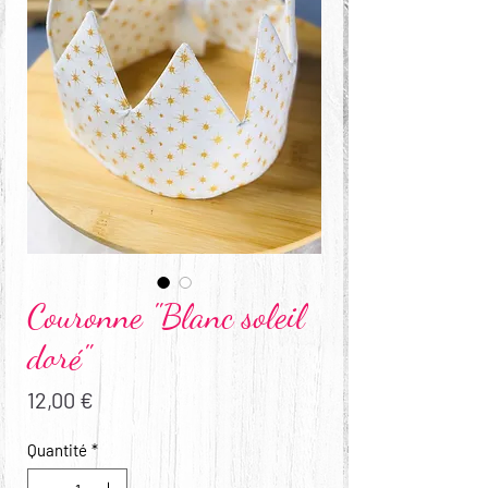
Couronne "Blanc soleil
doré"
Prix
12,00 €
Quantité
*