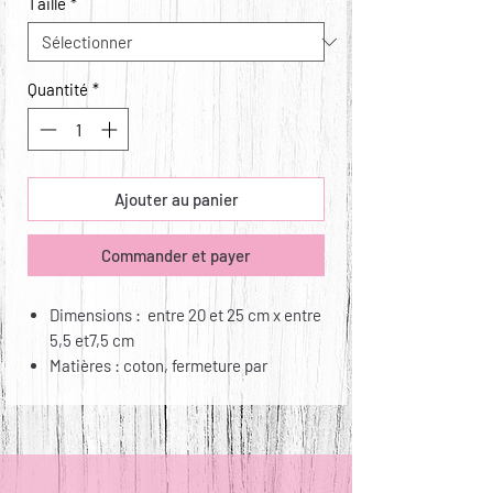
Taille
*
Quantité
*
Ajouter au panier
Commander et payer
Dimensions : entre 20 et 25 cm x entre
5,5 et7,5 cm
Matières : coton, fermeture par
pression Kam
Entretien : lavable jusqu'à 30°,
repassable attention à la pression