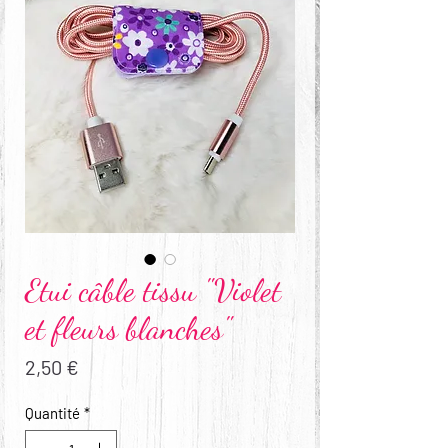
Etui câble tissu "Violet
et fleurs blanches"
Prix
2,50 €
Quantité
*