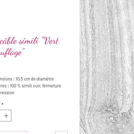
 câble simili "Vert
uflage"
Prix
sions : 10,5 cm de diamètre
res : 100 % simili cuir, fermeture
pression
tien : Non lavable et non
é
*
ssable