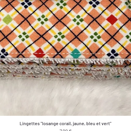
Lingettes "losange corail, jaune, bleu et vert"
Prix
7,00 €