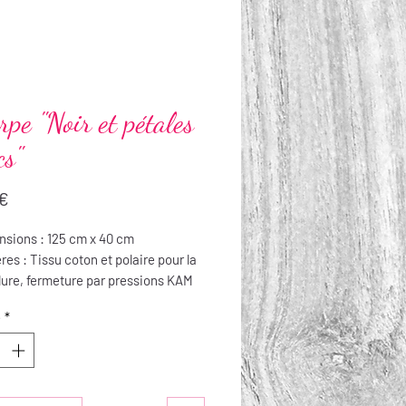
rpe "Noir et pétales
cs"
Prix
 €
sions : 125 cm x 40 cm
res : Tissu coton et polaire pour la
ure, fermeture par pressions KAM
tien : lavable en machine jusqu’à
é
*
t repassable