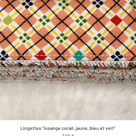
Lingettes "losange corail, jaune, bleu et vert"
Prix
7,00 €