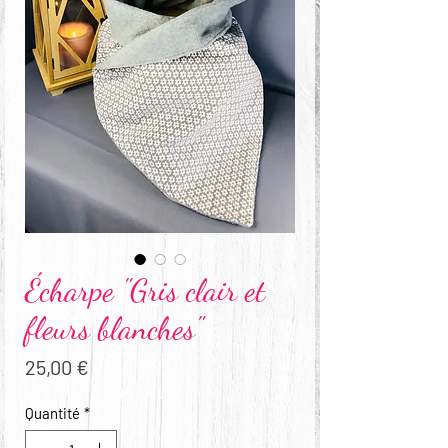
Écharpe "Gris clair et
fleurs blanches"
Prix
25,00 €
Quantité
*