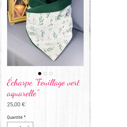
Écharpe "Feuillage vert
aquarelle"
Prix
25,00 €
Quantité
*