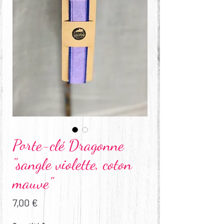
Porte-clé Dragonne
"sangle violette, coton
mauve"
Prix
7,00 €