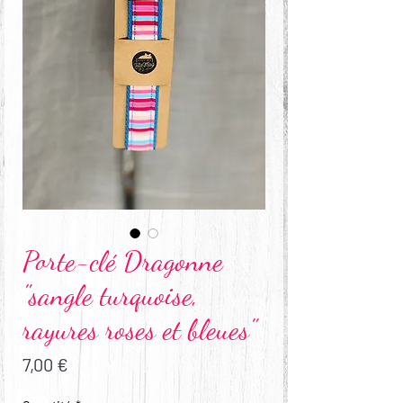
Porte-clé Dragonne
"sangle turquoise,
rayures roses et bleues"
Prix
7,00 €