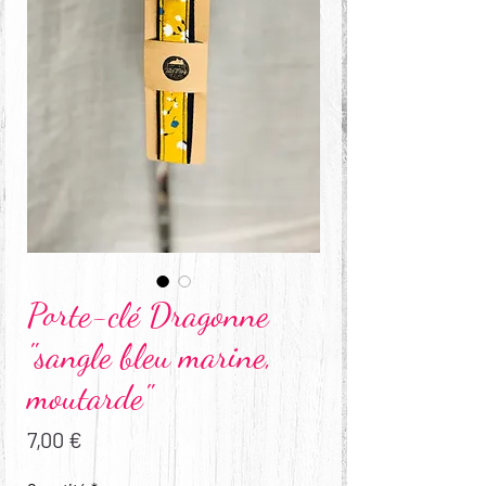
Porte-clé Dragonne
"sangle bleu marine,
moutarde"
Prix
7,00 €