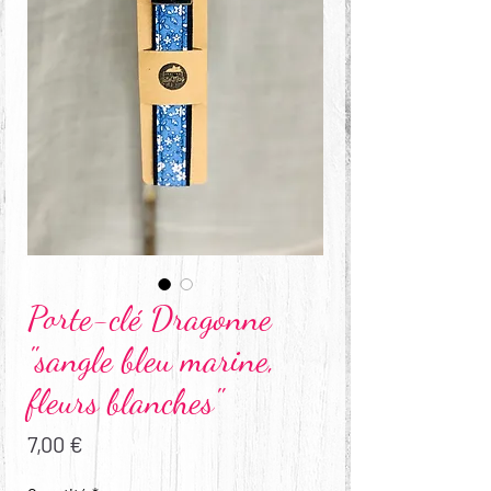
Porte-clé Dragonne
"sangle bleu marine,
fleurs blanches"
Prix
7,00 €