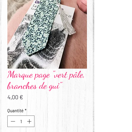
Marque page "vert pâle,
branches de gui"
Prix
4,00 €
Quantité
*